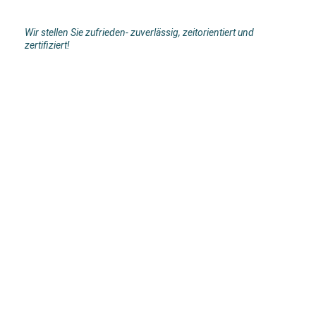
Wir stellen Sie zufrieden- zuverlässig, zeitorientiert und
zertifiziert!
20171110_150703 - Kopie
20160122_114945 - Kopie
20180905_193035
20181006_153145
20181201_105149
20190725_155155
20190925_143350 - Kopie
Bild 17
Bild53_1