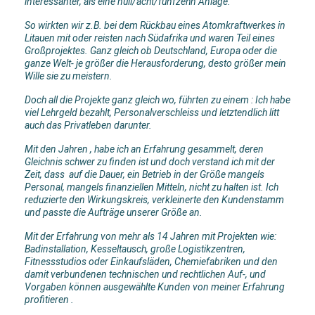
interessanter, als eine null/acht/fünfzehn Anlage.
So wirkten wir z.B. bei dem Rückbau eines Atomkraftwerkes in
Litauen mit oder reisten nach Südafrika und waren Teil eines
Großprojektes. Ganz gleich ob Deutschland, Europa oder die
ganze Welt- je größer die Herausforderung, desto größer mein
Wille sie zu meistern.
Doch all die Projekte ganz gleich wo, führten zu einem : Ich habe
viel Lehrgeld bezahlt, Personalverschleiss und letztendlich litt
auch das Privatleben darunter.
Mit den Jahren , habe ich an Erfahrung gesammelt, deren
Gleichnis schwer zu finden ist und doch verstand ich mit der
Zeit, dass auf die Dauer, ein Betrieb in der Größe mangels
Personal, mangels finanziellen Mitteln, nicht zu halten ist. Ich
reduzierte den Wirkungskreis, verkleinerte den Kundenstamm
und passte die Aufträge unserer Größe an.
Mit der Erfahrung von mehr als 14 Jahren mit Projekten wie:
Badinstallation, Kesseltausch, große Logistikzentren,
Fitnessstudios oder Einkaufsläden, Chemiefabriken und den
damit verbundenen technischen und rechtlichen Auf-, und
Vorgaben können ausgewählte Kunden von meiner Erfahrung
profitieren .