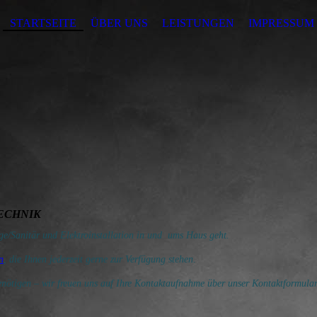
STARTSEITE
ÜBER UNS
LEISTUNGEN
IMPRESSUM
ECHNIK
ge/Sanitär und Elektroinstallation in und ums Haus geht.
n
, die Ihnen jederzeit gerne zur Verfügung stehen.
enötigen – wir freuen uns auf Ihre Kontaktaufnahme über unser Kontaktformular