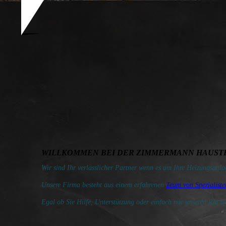
WILLKOMMEN BEI DER ZIMMERMANN HAUST
Wir sind Ihr verlässlicher Partner wenn es um Ihre Heizungsanla
Unsere Firma besteht aus einem erfahrenen
Team von Spezialiste
Egal ob Sie Hilfe, Unterstützung oder einfach nur unseren Rat b